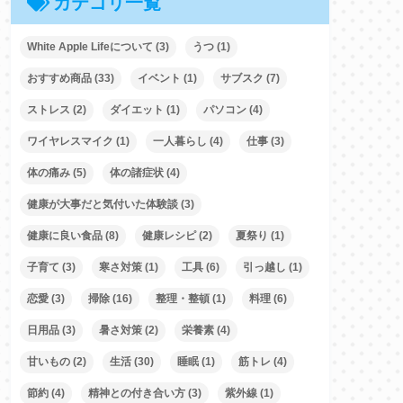
カテゴリ一覧
White Apple Lifeについて
(3)
うつ
(1)
おすすめ商品
(33)
イベント
(1)
サブスク
(7)
ストレス
(2)
ダイエット
(1)
パソコン
(4)
ワイヤレスマイク
(1)
一人暮らし
(4)
仕事
(3)
体の痛み
(5)
体の諸症状
(4)
健康が大事だと気付いた体験談
(3)
健康に良い食品
(8)
健康レシピ
(2)
夏祭り
(1)
子育て
(3)
寒さ対策
(1)
工具
(6)
引っ越し
(1)
恋愛
(3)
掃除
(16)
整理・整頓
(1)
料理
(6)
日用品
(3)
暑さ対策
(2)
栄養素
(4)
甘いもの
(2)
生活
(30)
睡眠
(1)
筋トレ
(4)
節約
(4)
精神との付き合い方
(3)
紫外線
(1)