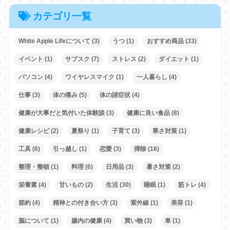
カテゴリ一覧
White Apple Lifeについて
(3)
うつ
(1)
おすすめ商品
(33)
イベント
(1)
サブスク
(7)
ストレス
(2)
ダイエット
(1)
パソコン
(4)
ワイヤレスマイク
(1)
一人暮らし
(4)
仕事
(3)
体の痛み
(5)
体の諸症状
(4)
健康が大事だと気付いた体験談
(3)
健康に良い食品
(8)
健康レシピ
(2)
夏祭り
(1)
子育て
(3)
寒さ対策
(1)
工具
(6)
引っ越し
(1)
恋愛
(3)
掃除
(16)
整理・整頓
(1)
料理
(6)
日用品
(3)
暑さ対策
(2)
栄養素
(4)
甘いもの
(2)
生活
(30)
睡眠
(1)
筋トレ
(4)
節約
(4)
精神との付き合い方
(3)
紫外線
(1)
美容
(1)
脳について
(1)
腸内の健康
(4)
買い物
(3)
車
(1)