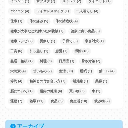
イベント
(1)
サブスク
(7)
ストレス
(2)
ダイエット
(1)
パソコン
(4)
ワイヤレスマイク
(1)
一人暮らし
(4)
仕事
(3)
体の痛み
(5)
体の諸症状
(4)
健康が大事だと気付いた体験談
(3)
健康に良い食品
(8)
健康レシピ
(2)
夏祭り
(1)
子育て
(3)
寒さ対策
(1)
工具
(6)
引っ越し
(1)
恋愛
(3)
掃除
(16)
整理・整頓
(1)
料理
(6)
日用品
(3)
暑さ対策
(2)
栄養素
(4)
甘いもの
(2)
生活
(30)
睡眠
(1)
筋トレ
(4)
節約
(4)
精神との付き合い方
(3)
紫外線
(1)
美容
(1)
脳について
(1)
腸内の健康
(4)
買い物
(3)
車
(1)
運動
(7)
雑学
(11)
食品
(5)
食生活
(10)
飲み物
(2)
アーカイブ